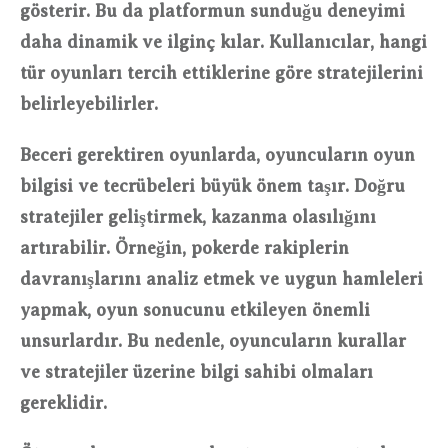
gösterir. Bu da platformun sunduğu deneyimi
daha dinamik ve ilginç kılar. Kullanıcılar, hangi
tür oyunları tercih ettiklerine göre stratejilerini
belirleyebilirler.
Beceri gerektiren oyunlarda, oyuncuların oyun
bilgisi ve tecrübeleri büyük önem taşır. Doğru
stratejiler geliştirmek, kazanma olasılığını
artırabilir. Örneğin, pokerde rakiplerin
davranışlarını analiz etmek ve uygun hamleleri
yapmak, oyun sonucunu etkileyen önemli
unsurlardır. Bu nedenle, oyuncuların kurallar
ve stratejiler üzerine bilgi sahibi olmaları
gereklidir.