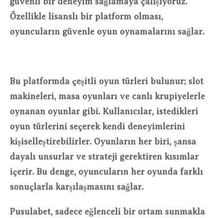
güvenli bir deneyim sağlamaya çalışıyoruz.
Özellikle lisanslı bir platform olması,
oyuncuların güvenle oyun oynamalarını sağlar.
Bu platformda çeşitli oyun türleri bulunur; slot
makineleri, masa oyunları ve canlı krupiyelerle
oynanan oyunlar gibi. Kullanıcılar, istedikleri
oyun türlerini seçerek kendi deneyimlerini
kişiselleştirebilirler. Oyunların her biri, şansa
dayalı unsurlar ve strateji gerektiren kısımlar
içerir. Bu denge, oyuncuların her oyunda farklı
sonuçlarla karşılaşmasını sağlar.
Pusulabet, sadece eğlenceli bir ortam sunmakla