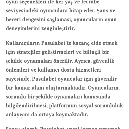
oyun seçenekleri ile her yaş ve tecrübe
seviyesindeki oyunculara hitap eder. Şans ve
beceri dengesini sağlaması, oyuncuların oyun
deneyimlerini zenginleştirir.
Kullanıcıların Pusulabet’te kazanç elde etmek
için stratejiler geliştirmeleri ve bilinçli bir
şekilde oynamaları önerilir. Ayrıca, güvenlik
önlemleri ve kullanıcı dostu hizmetleri
sayesinde, Pusulabet oyuncular için güvenilir
bir kumar alanı oluşturmaktadır. Oyuncuların,
sorumlu bir şekilde oynamaları konusunda
bilgilendirilmesi, platformun sosyal sorumluluk
anlayışını da ortaya koymaktadır.