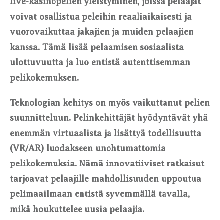
live-kasinopelien yleistyminen, joissa pelaajat
voivat osallistua peleihin reaaliaikaisesti ja
vuorovaikuttaa jakajien ja muiden pelaajien
kanssa. Tämä lisää pelaamisen sosiaalista
ulottuvuutta ja luo entistä autenttisemman
pelikokemuksen.
Teknologian kehitys on myös vaikuttanut pelien
suunnitteluun. Pelinkehittäjät hyödyntävät yhä
enemmän virtuaalista ja lisättyä todellisuutta
(VR/AR) luodakseen unohtumattomia
pelikokemuksia. Nämä innovatiiviset ratkaisut
tarjoavat pelaajille mahdollisuuden uppoutua
pelimaailmaan entistä syvemmällä tavalla,
mikä houkuttelee uusia pelaajia.