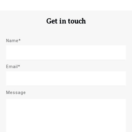
Get in touch
Name*
Email*
Message