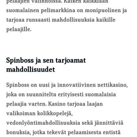
pelaajien valinnoissa. Kaiken kaikkiaan
suomalainen pelimarkkina on monipuolinen ja
tarjoaa runsaasti mahdollisuuksia kaikille
pelaajille.
Spinboss ja sen tarjoamat
mahdollisuudet
Spinboss on uusi ja innovatiivinen nettikasino,
joka on suunniteltu erityisesti suomalaisia
pelaajia varten. Kasino tarjoaa laajan
valikoiman kolikkopelejä,
vedonlyöntimahdollisuuksia sekä jännittäviä
bonuksia, jotka tekevät pelaamisesta entistä