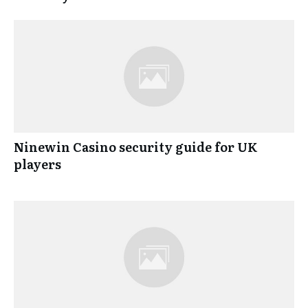
Ninewin Casino security guide for UK
players