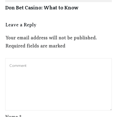
Don Bet Casino: What to Know
Leave a Reply
Your email address will not be published.
Required fields are marked