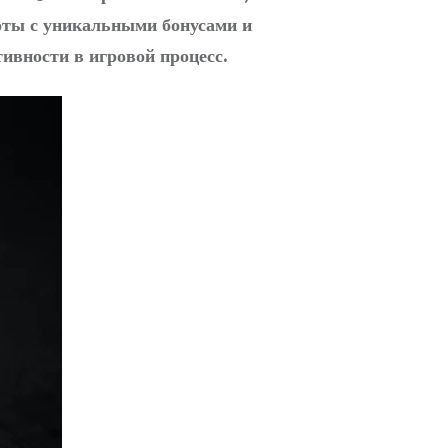
лоты с уникальными бонусами и
вности в игровой процесс.