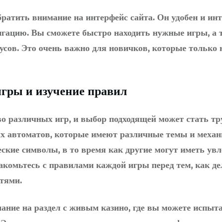
братить внимание на интерфейс сайта. Он удобен и инт
гацию. Вы сможете быстро находить нужные игры, а 
усов. Это очень важно для новичков, которые только 
игры и изучение правил
о различных игр, и выбор подходящей может стать тру
ых автоматов, которые имеют различные темы и механ
ские символы, в то время как другие могут иметь у
комьтесь с правилами каждой игры перед тем, как де
тями.
ание на раздел с живым казино, где вы можете испытат