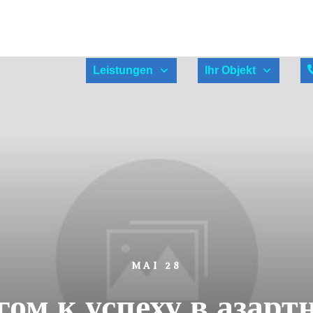
Leistungen
Ihr Objekt
MAI 28
ом к успеху в азарт