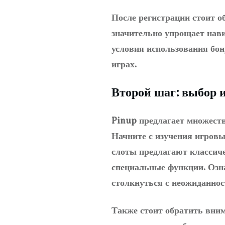
После регистрации стоит о
значительно упрощает нави
условия использования бон
играх.
Второй шаг: выбор 
Pinup предлагает множеств
Начните с изучения игров
слоты предлагают классиче
специальные функции. Озна
столкнуться с неожиданнос
Также стоит обратить вним