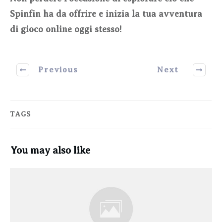
Spinfin ha da offrire e inizia la tua avventura
di gioco online oggi stesso!
Previous
Next
TAGS
You may also like