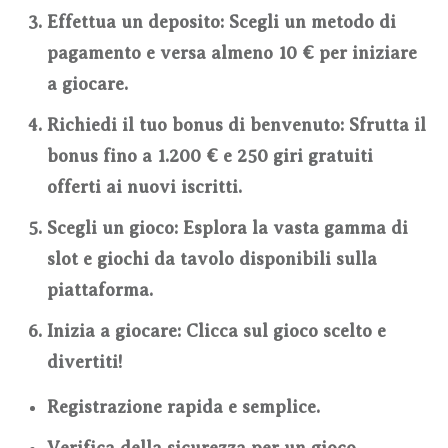
Effettua un deposito:
Scegli un metodo di
pagamento e versa almeno 10 € per iniziare
a giocare.
Richiedi il tuo bonus di benvenuto:
Sfrutta il
bonus fino a 1.200 € e 250 giri gratuiti
offerti ai nuovi iscritti.
Scegli un gioco:
Esplora la vasta gamma di
slot e giochi da tavolo disponibili sulla
piattaforma.
Inizia a giocare:
Clicca sul gioco scelto e
divertiti!
Registrazione rapida e semplice.