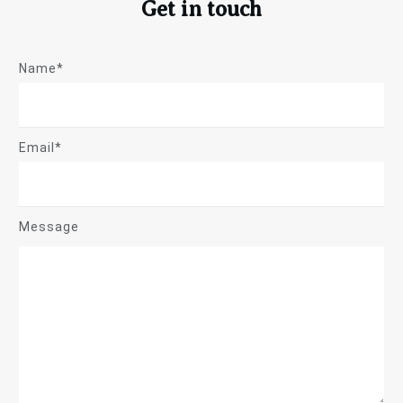
Get in touch
Name*
Email*
Message