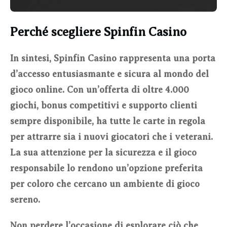
Perché scegliere Spinfin Casino
In sintesi, Spinfin Casino rappresenta una porta
d’accesso entusiasmante e sicura al mondo del
gioco online. Con un’offerta di oltre 4.000
giochi, bonus competitivi e supporto clienti
sempre disponibile, ha tutte le carte in regola
per attrarre sia i nuovi giocatori che i veterani.
La sua attenzione per la sicurezza e il gioco
responsabile lo rendono un’opzione preferita
per coloro che cercano un ambiente di gioco
sereno.
Non perdere l’occasione di esplorare ciò che