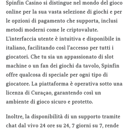
Spinfin Casino si distingue nel mondo del gioco
online per la sua vasta selezione di giochi e per
le opzioni di pagamento che supporta, inclusi
metodi moderni come le criptovalute.
L’interfaccia utente è intuitiva e disponibile in
italiano, facilitando così l’accesso per tutti i
giocatori. Che tu sia un appassionato di slot
machine o un fan dei giochi da tavolo, Spinfin
offre qualcosa di speciale per ogni tipo di
giocatore. La piattaforma è operativa sotto una
licenza di Curaçao, garantendo così un
ambiente di gioco sicuro e protetto.
Inoltre, la disponibilità di un supporto tramite
chat dal vivo 24 ore su 24, 7 giorni su 7, rende