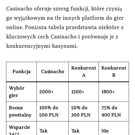
Casinacho oferuje szereg funkcji, które czynią
go wyjątkowym na tle innych platform do gier
online. Poniższa tabela przedstawia niektóre z
kluczowych cech Casinacho i porównuje je z
konkurencyjnymi kasynami.
Konkurent
Konkurent
Funkcja
Casinacho
A
B
Wybór
2000+
1500+
1800+
gier
Bonus
100% do
50% do
75% do
powitalny
500 PLN
300 PLN
400 PLN
Wsparcie
Tak
Tak
Nie
24/7