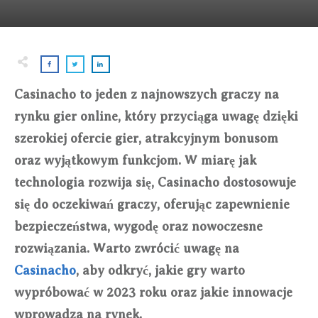
Casinacho to jeden z najnowszych graczy na
rynku gier online, który przyciąga uwagę dzięki
szerokiej ofercie gier, atrakcyjnym bonusom
oraz wyjątkowym funkcjom. W miarę jak
technologia rozwija się, Casinacho dostosowuje
się do oczekiwań graczy, oferując zapewnienie
bezpieczeństwa, wygodę oraz nowoczesne
rozwiązania. Warto zwrócić uwagę na
Casinacho
, aby odkryć, jakie gry warto
wypróbować w 2023 roku oraz jakie innowacje
wprowadza na rynek.