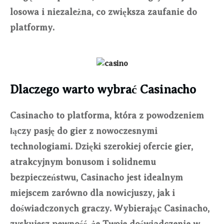
losowa i niezależna, co zwiększa zaufanie do
platformy.
Dlaczego warto wybrać Casinacho
Casinacho to platforma, która z powodzeniem
łączy pasję do gier z nowoczesnymi
technologiami. Dzięki szerokiej ofercie gier,
atrakcyjnym bonusom i solidnemu
bezpieczeństwu, Casinacho jest idealnym
miejscem zarówno dla nowicjuszy, jak i
doświadczonych graczy. Wybierając Casinacho,