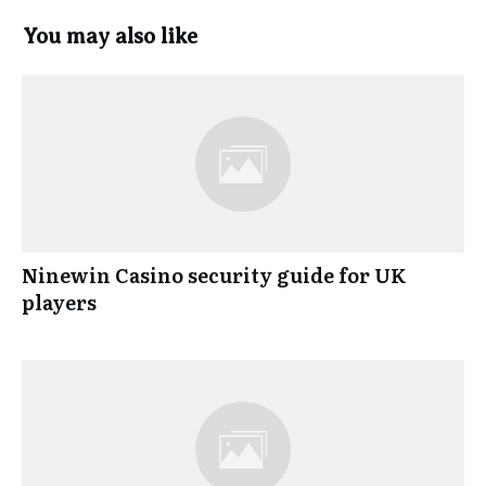
You may also like
Ninewin Casino security guide for UK
players