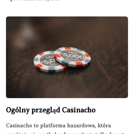
Ogólny przegląd Casinacho
Casinacho to platforma hazardowa, która