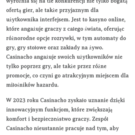
wyróżnia się na tle konkurencji nie tylko bogatą
ofertą gier, ale także przyjaznym dla
użytkownika interfejsem. Jest to kasyno online,
które angażuje graczy z całego świata, oferując
różnorodne opcje rozrywki, w tym automaty do
gry, gry stołowe oraz zakłady na żywo.
Casinacho angażuje swoich użytkowników nie
tylko poprzez gry, ale także przez różne
promocje, co czyni go atrakcyjnym miejscem dla
miłośników hazardu.
W 2023 roku Casinacho zyskało uznanie dzięki
innowacyjnym funkcjom, które zwiększają
komfort i bezpieczeństwo graczy. Zespół
Casinacho nieustannie pracuje nad tym, aby