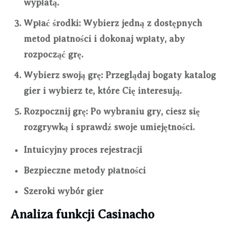
wypłatą.
Wpłać środki:
Wybierz jedną z dostępnych
metod płatności i dokonaj wpłaty, aby
rozpocząć grę.
Wybierz swoją grę:
Przeglądaj bogaty katalog
gier i wybierz te, które Cię interesują.
Rozpocznij grę:
Po wybraniu gry, ciesz się
rozgrywką i sprawdź swoje umiejętności.
Intuicyjny proces rejestracji
Bezpieczne metody płatności
Szeroki wybór gier
Analiza funkcji Casinacho