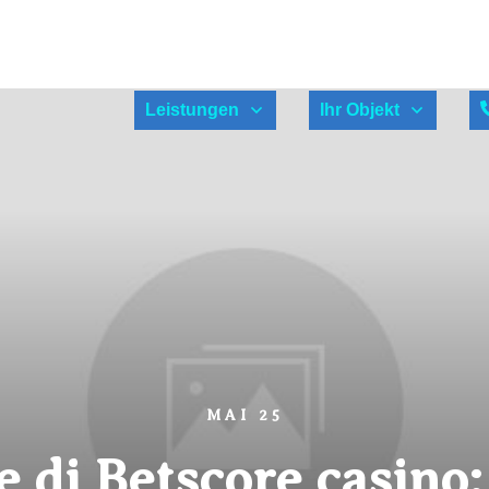
Leistungen
Ihr Objekt
MAI 25
 di Betscore casino: