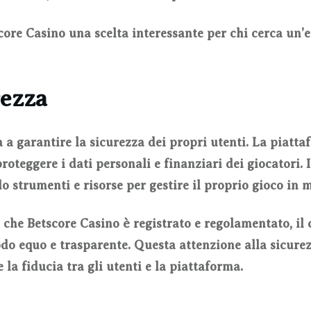
ore Casino una scelta interessante per chi cerca un’e
rezza
a garantire la sicurezza dei propri utenti. La piatta
roteggere i dati personali e finanziari dei giocatori. 
o strumenti e risorse per gestire il proprio gioco in 
he Betscore Casino è registrato e regolamentato, il c
do equo e trasparente. Questa attenzione alla sicurez
la fiducia tra gli utenti e la piattaforma.