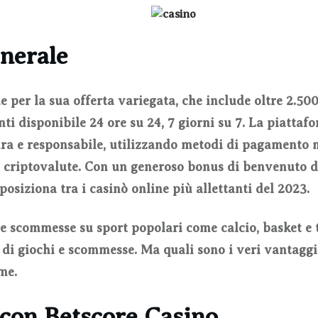
nerale
e per la sua offerta variegata, che include oltre 2.500
enti disponibile 24 ore su 24, 7 giorni su 7. La piatta
cura e responsabile, utilizzando metodi di pagamento
e criptovalute. Con un generoso bonus di benvenuto d
 posiziona tra i casinò online più allettanti del 2023.
fre scommesse su sport popolari come calcio, basket e 
i di giochi e scommesse. Ma quali sono i veri vantaggi
me.
 con Betscore Casino