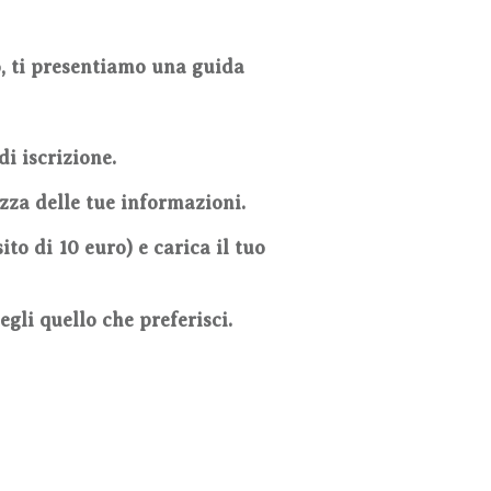
o, ti presentiamo una guida
di iscrizione.
zza delle tue informazioni.
o di 10 euro) e carica il tuo
gli quello che preferisci.