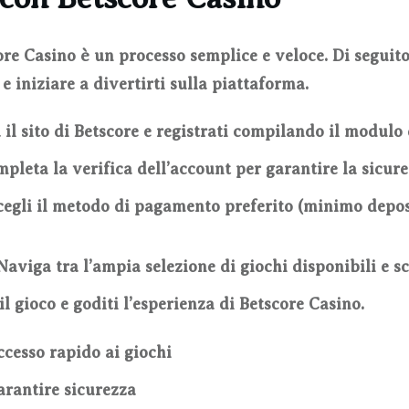
core Casino è un processo semplice e veloce. Di seguit
e iniziare a divertirti sulla piattaforma.
 il sito di Betscore e registrati compilando il modulo 
pleta la verifica dell’account per garantire la sicure
egli il metodo di pagamento preferito (minimo deposit
aviga tra l’ampia selezione di giochi disponibili e sce
l gioco e goditi l’esperienza di Betscore Casino.
ccesso rapido ai giochi
arantire sicurezza