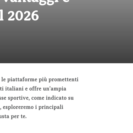
l 2026
 le piattaforme più promettenti
i italiani e offre un’ampia
sse sportive, come indicato su
, esploreremo i principali
sta per te.