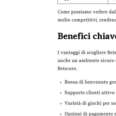
Come possiamo vedere dalla
molto competitivi, rendend
Benefici chiav
I vantaggi di scegliere Be
anche un ambiente sicuro e
Betscore.
Bonus di benvenuto gene
Supporto clienti attivo 
Varietà di giochi per so
Opzioni di pagamento m