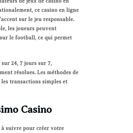
mateurs de jeux de casino en
ationalement, ce casino en ligne
’accent sur le jeu responsable.
le, les joueurs peuvent
 sur le football, ce qui permet
ur 24, 7 jours sur 7,
ement résolues. Les méthodes de
les transactions simples et
simo Casino
s à suivre pour créer votre