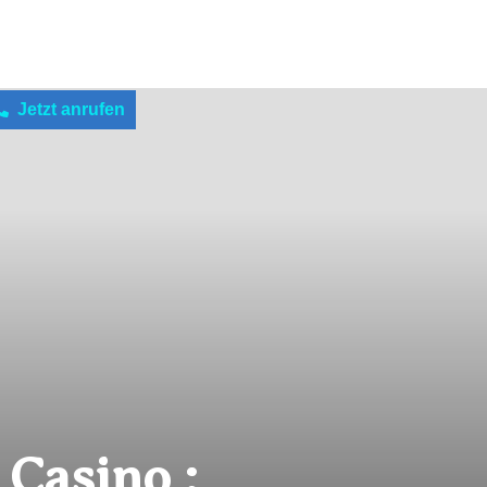
Jetzt anrufen
 Casino :