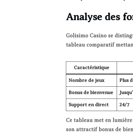
Analyse des fo
Golisimo Casino se distingu
tableau comparatif mettant
Caractéristique
Nombre de jeux
Plus 
Bonus de bienvenue
Jusqu’
Support en direct
24/7
Ce tableau met en lumière 
son attractif bonus de bien