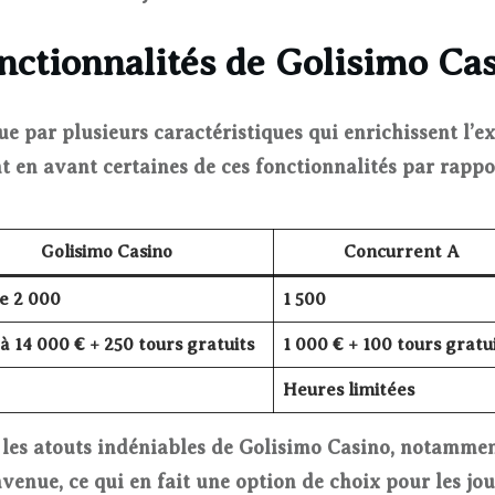
nctionnalités de Golisimo Ca
e par plusieurs caractéristiques qui enrichissent l’ex
 en avant certaines de ces fonctionnalités par rapport
Golisimo Casino
Concurrent A
de 2 000
1 500
à 14 000 € + 250 tours gratuits
1 000 € + 100 tours gratu
Heures limitées
les atouts indéniables de Golisimo Casino, notamment
venue, ce qui en fait une option de choix pour les jou