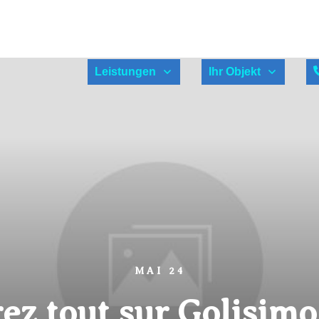
Leistungen
Ihr Objekt
MAI 24
z tout sur Golisimo