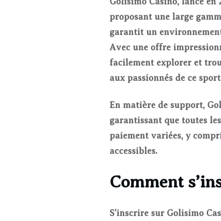
Golisimo Casino, lancé en 
proposant une large gamme 
garantit un environnement s
Avec une offre impressionn
facilement explorer et trouv
aux passionnés de ce sport
En matière de support, Goli
garantissant que toutes le
paiement variées, y compri
accessibles.
Comment s’ins
S’inscrire sur Golisimo Cas