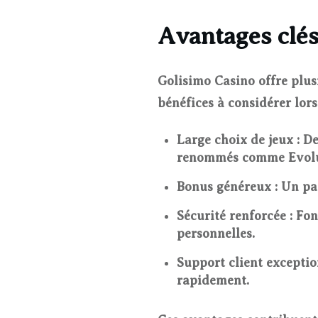
Avantages clés
Golisimo Casino offre plus
bénéfices à considérer lors
Large choix de jeux : D
renommés comme Evolut
Bonus généreux : Un pa
Sécurité renforcée : Fo
personnelles.
Support client exceptio
rapidement.