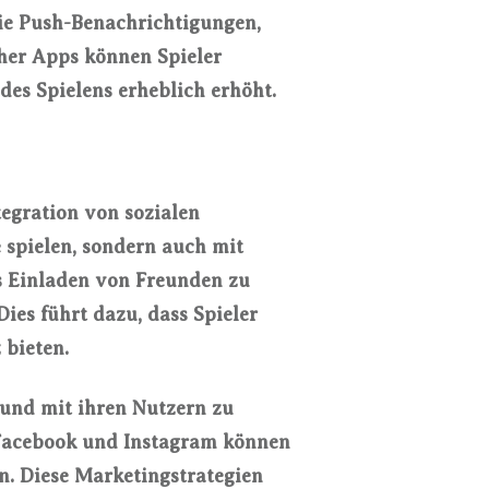
wie Push-Benachrichtigungen,
cher Apps können Spieler
 des Spielens erheblich erhöht.
tegration von sozialen
e spielen, sondern auch mit
s Einladen von Freunden zu
ies führt dazu, dass Spieler
 bieten.
 und mit ihren Nutzern zu
Facebook und Instagram können
n. Diese Marketingstrategien