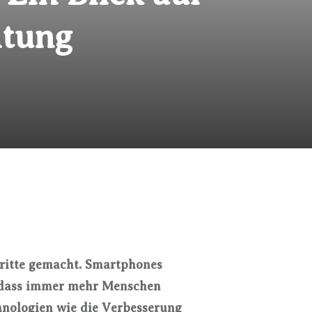
ltung
hritte gemacht. Smartphones
, dass immer mehr Menschen
hnologien wie die Verbesserung