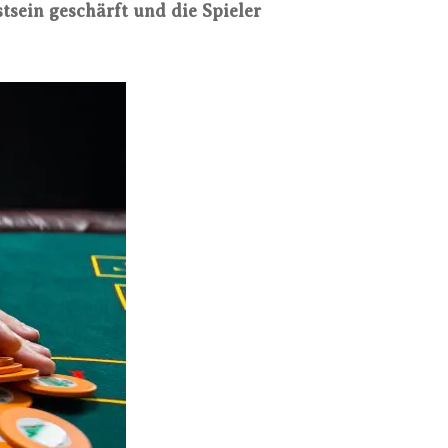
tsein geschärft und die Spieler