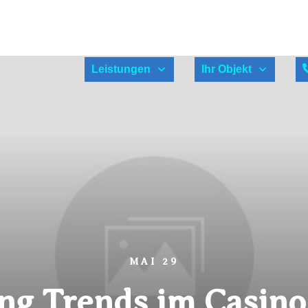
Leistungen
Ihr Objekt
MAI 29
g Trends im Casino 