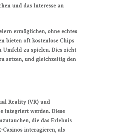
echen und das Interesse an
ielern ermöglichen, ohne echtes
n bieten oft kostenlose Chips
n Umfeld zu spielen. Dies zieht
zu setzen, und gleichzeitig den
ual Reality (VR) und
 integriert werden. Diese
nzutauchen, die das Erlebnis
-Casinos interagieren, als