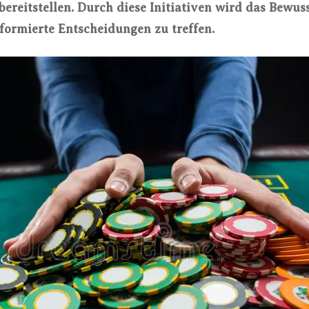
ereitstellen. Durch diese Initiativen wird das Bewuss
nformierte Entscheidungen zu treffen.