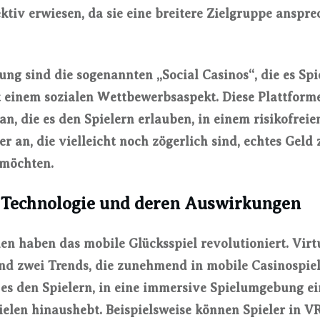
ektiv erwiesen, da sie eine breitere Zielgruppe anspr
ung sind die sogenannten „Social Casinos“, die es Sp
t einem sozialen Wettbewerbsaspekt. Diese Plattforme
n, die es den Spielern erlauben, in einem risikofreie
r an, die vielleicht noch zögerlich sind, echtes Geld 
 möchten.
r Technologie und deren Auswirkungen
n haben das mobile Glücksspiel revolutioniert. Virt
nd zwei Trends, die zunehmend in mobile Casinospiele
es den Spielern, in eine immersive Spielumgebung ei
len hinaushebt. Beispielsweise können Spieler in VR