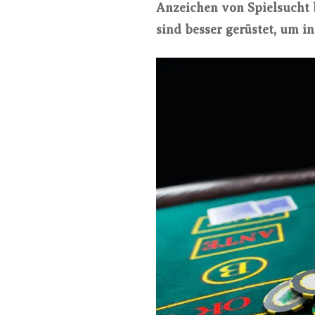
Anzeichen von Spielsucht b
sind besser gerüstet, um i