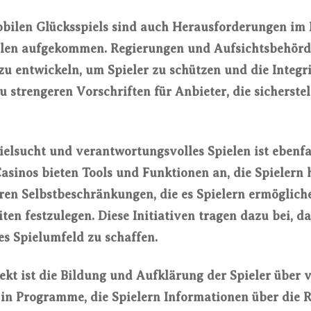
ilen Glücksspiels sind auch Herausforderungen im 
elen aufgekommen. Regierungen und Aufsichtsbehörde
 zu entwickeln, um Spieler zu schützen und die Integr
u strengeren Vorschriften für Anbieter, die sicherste
pielsucht und verantwortungsvolles Spielen ist ebenfal
Casinos bieten Tools und Funktionen an, die Spielern 
en Selbstbeschränkungen, die es Spielern ermöglichen
ten festzulegen. Diese Initiativen tragen dazu bei, da
es Spielumfeld zu schaffen.
ekt ist die Bildung und Aufklärung der Spieler über 
 in Programme, die Spielern Informationen über die R