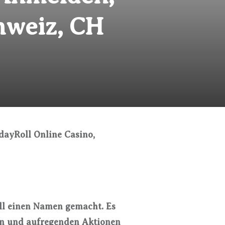
chweiz, CH
idayRoll Online Casino,
ell einen Namen gemacht. Es
len und aufregenden Aktionen