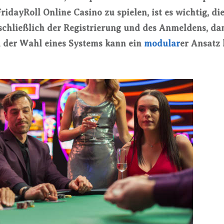
FridayRoll Online Casino zu spielen, ist es wichtig, 
inschließlich der Registrierung und des Anmeldens, d
i der Wahl eines Systems kann ein
modular
er Ansatz 