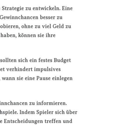
 Strategie zu entwickeln. Eine
e Gewinnchancen besser zu
obieren, ohne zu viel Geld zu
 haben, können sie ihre
ollten sich ein festes Budget
get verhindert impulsives
, wann sie eine Pause einlegen
winnchancen zu informieren.
spiele. Indem Spieler sich über
te Entscheidungen treffen und