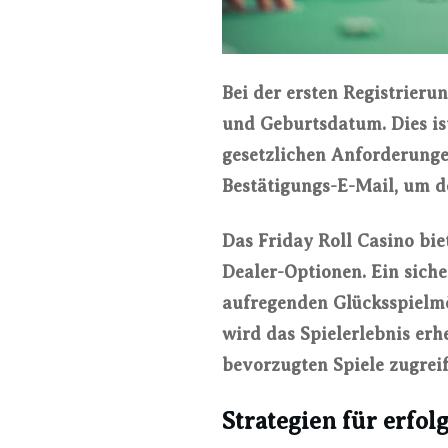
Bei der ersten Registrier
und Geburtsdatum. Dies ist 
gesetzlichen Anforderungen
Bestätigungs-E-Mail, um d
Das Friday Roll Casino bie
Dealer-Optionen. Ein siche
aufregenden Glücksspielmö
wird das Spielerlebnis erhe
bevorzugten Spiele zugrei
Strategien für erfol