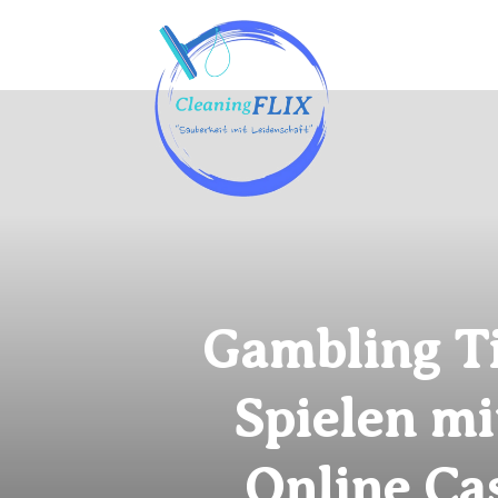
Gambling Ti
Spielen mi
Online Ca