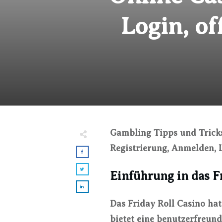
Login, of
Gambling Tipps und Tricks 
Registrierung, Anmelden, L
Einführung in das F
Das Friday Roll Casino hat
bietet eine benutzerfreund