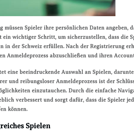
ung müssen Spieler ihre persönlichen Daten angeben, 
ein wichtiger Schritt, um sicherzustellen, dass die S
 in der Schweiz erfüllen. Nach der Registrierung erh
en Anmeldeprozess abzuschließen und ihren Account 
tet eine beeindruckende Auswahl an Spielen, darunter
rer und reibungsloser Anmeldeprozess ist der Schlüss
glichkeiten einzutauchen. Durch die einfache Naviga
blich verbessert und sorgt dafür, dass die Spieler jed
fen können.
greiches Spielen