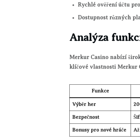
Rychlé ověření účtu pro
Dostupnost různých pl
Analýza funkc
Merkur Casino nabízí širok
klíčové vlastnosti Merkur 
Funkce
Výběr her
20
Bezpečnost
Ši
Bonusy pro nové hráče
Až