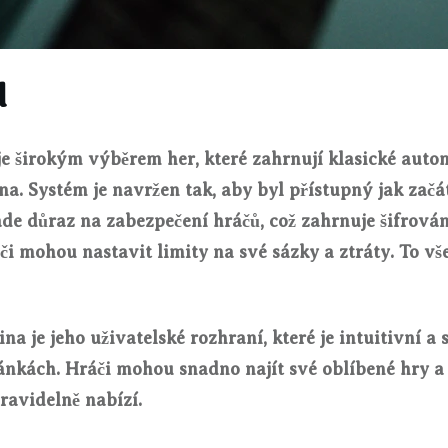
d
e širokým výběrem her, které zahrnují klasické autom
na. Systém je navržen tak, aby byl přístupný jak zač
e důraz na zabezpečení hráčů, což zahrnuje šifrován
i mohou nastavit limity na své sázky a ztráty. To v
a je jeho uživatelské rozhraní, které je intuitivní a
ránkách. Hráči mohou snadno najít své oblíbené hry 
ravidelně nabízí.