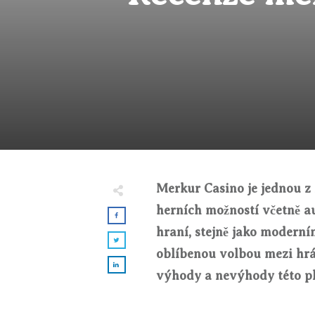
Merkur Casino je jednou z 
herních možností včetně a
hraní, stejně jako moderní
oblíbenou volbou mezi hráč
výhody a nevýhody této pl