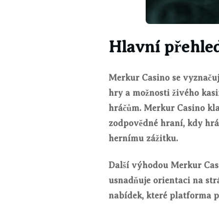
Hlavní přehle
Merkur Casino se vyznačuj
hry a možnosti živého kasi
hráčům. Merkur Casino klad
zodpovědné hraní, kdy hráč
hernímu zážitku.
Další výhodou Merkur Casin
usnadňuje orientaci na st
nabídek, které platforma p