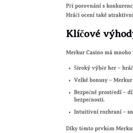
Při porovnání s konkurencí
Hráči ocení také atraktivn
Klíčové výhod
Merkur Casino má mnoho výh
Široký výběr her – hráč
Velké bonusy – Merkur C
Bezpečné prostředí – dí
bezpečnosti.
Intuitivní rozhraní – 
Díky těmto prvkům Merkur C