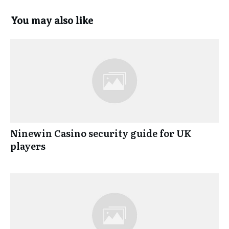
You may also like
Ninewin Casino security guide for UK
players