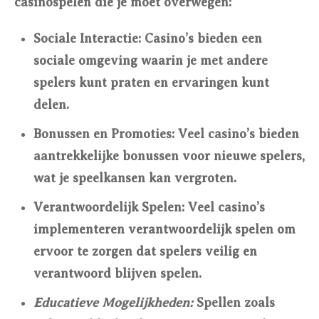
casinospelen die je moet overwegen:
Sociale Interactie:
Casino’s bieden een
sociale omgeving waarin je met andere
spelers kunt praten en ervaringen kunt
delen.
Bonussen en Promoties:
Veel casino’s bieden
aantrekkelijke bonussen voor nieuwe spelers,
wat je speelkansen kan vergroten.
Verantwoordelijk Spelen:
Veel casino’s
implementeren verantwoordelijk spelen om
ervoor te zorgen dat spelers veilig en
verantwoord blijven spelen.
Educatieve Mogelijkheden:
Spellen zoals