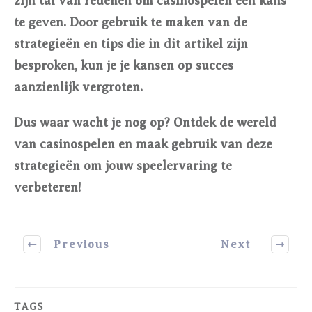
zijn tal van redenen om casinospelen een kans
te geven. Door gebruik te maken van de
strategieën en tips die in dit artikel zijn
besproken, kun je je kansen op succes
aanzienlijk vergroten.
Dus waar wacht je nog op? Ontdek de wereld
van casinospelen en maak gebruik van deze
strategieën om jouw speelervaring te
verbeteren!
Previous
Next
TAGS