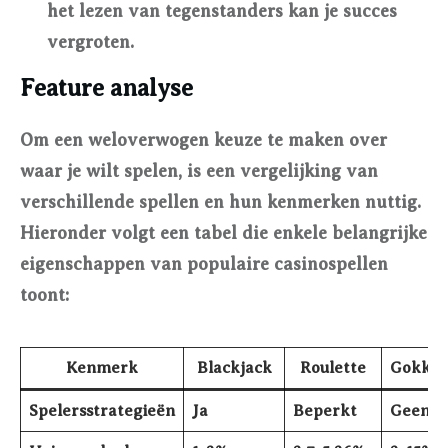
het lezen van tegenstanders kan je succes
vergroten.
Feature analyse
Om een weloverwogen keuze te maken over
waar je wilt spelen, is een vergelijking van
verschillende spellen en hun kenmerken nuttig.
Hieronder volgt een tabel die enkele belangrijke
eigenschappen van populaire casinospellen
toont:
Kenmerk
Blackjack
Roulette
Gokkas
Spelersstrategieën
Ja
Beperkt
Geen