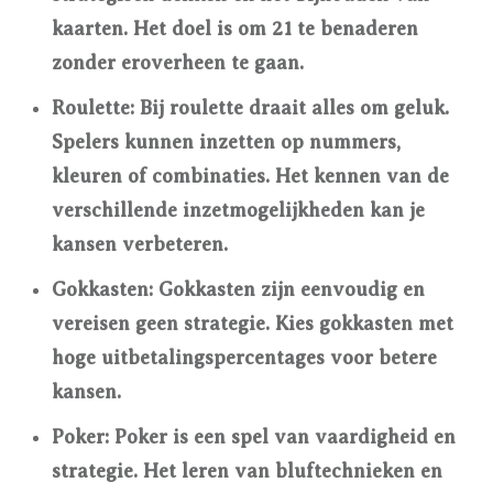
kaarten. Het doel is om 21 te benaderen
zonder eroverheen te gaan.
Roulette:
Bij roulette draait alles om geluk.
Spelers kunnen inzetten op nummers,
kleuren of combinaties. Het kennen van de
verschillende inzetmogelijkheden kan je
kansen verbeteren.
Gokkasten:
Gokkasten zijn eenvoudig en
vereisen geen strategie. Kies gokkasten met
hoge uitbetalingspercentages voor betere
kansen.
Poker:
Poker is een spel van vaardigheid en
strategie. Het leren van bluftechnieken en