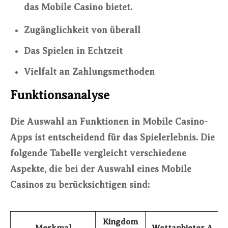
das Mobile Casino bietet.
Zugänglichkeit von überall
Das Spielen in Echtzeit
Vielfalt an Zahlungsmethoden
Funktionsanalyse
Die Auswahl an Funktionen in Mobile Casino-
Apps ist entscheidend für das Spielerlebnis. Die
folgende Tabelle vergleicht verschiedene
Aspekte, die bei der Auswahl eines Mobile
Casinos zu berücksichtigen sind:
Kingdom
W