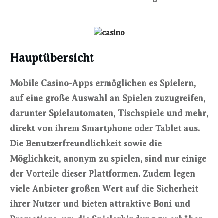
Hauptübersicht
Mobile Casino-Apps ermöglichen es Spielern,
auf eine große Auswahl an Spielen zuzugreifen,
darunter Spielautomaten, Tischspiele und mehr,
direkt von ihrem Smartphone oder Tablet aus.
Die Benutzerfreundlichkeit sowie die
Möglichkeit, anonym zu spielen, sind nur einige
der Vorteile dieser Plattformen. Zudem legen
viele Anbieter großen Wert auf die Sicherheit
ihrer Nutzer und bieten attraktive Boni und