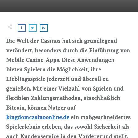
Die Welt der Casinos hat sich grundlegend
verändert, besonders durch die Einführung von
Mobile Casino-Apps. Diese Anwendungen
bieten Spielern die Möglichkeit, ihre
Lieblingsspiele jederzeit und überall zu
genießen. Mit einer Vielzahl von Spielen und
flexiblen Zahlungsmethoden, einschließlich
Bitcoin, können Nutzer auf
kingdomcasinoonline.de
ein maßgeschneidertes
Spielerlebnis erleben, das sowohl Sicherheit als
auch Kundenservice in den Vordergrund stellt.