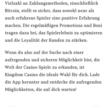
Vielzahl an Zahlungsmethoden, einschließlich
Bitcoin, stellt es sicher, dass sowohl neue als
auch erfahrene Spieler eine positive Erfahrung
machen. Die regelmäßigen Promotions und Boni
tragen dazu bei, das Spielerlebnis zu optimieren
und die Loyalität der Kunden zu stärken.
Wenn du also auf der Suche nach einer
aufregenden und sicheren Möglichkeit bist, die
Welt der Casino-Spiele zu erkunden, ist
Kingdom Casino die ideale Wahl für dich. Lade
die App herunter und entdecke die aufregenden
Möglichkeiten, die auf dich warten!