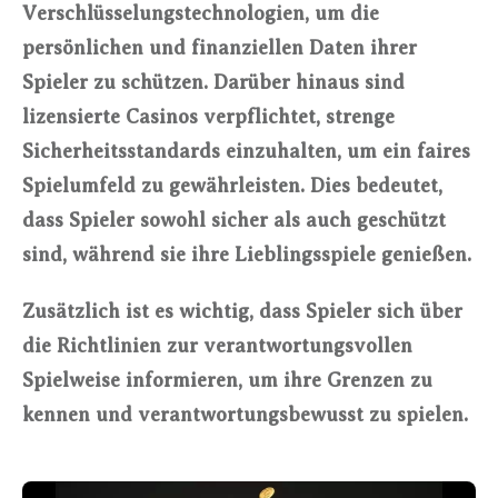
Verschlüsselungstechnologien, um die
persönlichen und finanziellen Daten ihrer
Spieler zu schützen. Darüber hinaus sind
lizensierte Casinos verpflichtet, strenge
Sicherheitsstandards einzuhalten, um ein faires
Spielumfeld zu gewährleisten. Dies bedeutet,
dass Spieler sowohl sicher als auch geschützt
sind, während sie ihre Lieblingsspiele genießen.
Zusätzlich ist es wichtig, dass Spieler sich über
die Richtlinien zur verantwortungsvollen
Spielweise informieren, um ihre Grenzen zu
kennen und verantwortungsbewusst zu spielen.