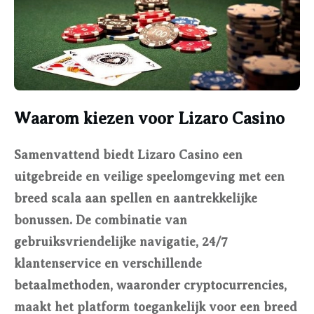
Waarom kiezen voor Lizaro Casino
Samenvattend biedt Lizaro Casino een
uitgebreide en veilige speelomgeving met een
breed scala aan spellen en aantrekkelijke
bonussen. De combinatie van
gebruiksvriendelijke navigatie, 24/7
klantenservice en verschillende
betaalmethoden, waaronder cryptocurrencies,
maakt het platform toegankelijk voor een breed