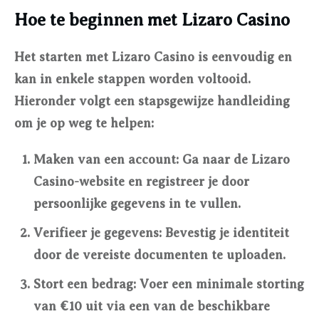
Hoe te beginnen met Lizaro Casino
Het starten met Lizaro Casino is eenvoudig en
kan in enkele stappen worden voltooid.
Hieronder volgt een stapsgewijze handleiding
om je op weg te helpen:
Maken van een account:
Ga naar de Lizaro
Casino-website en registreer je door
persoonlijke gegevens in te vullen.
Verifieer je gegevens:
Bevestig je identiteit
door de vereiste documenten te uploaden.
Stort een bedrag:
Voer een minimale storting
van €10 uit via een van de beschikbare