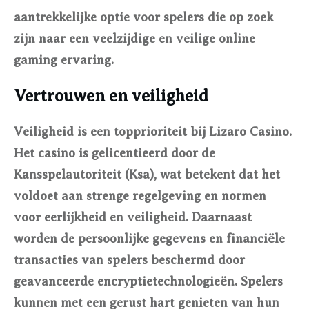
aantrekkelijke optie voor spelers die op zoek
zijn naar een veelzijdige en veilige online
gaming ervaring.
Vertrouwen en veiligheid
Veiligheid is een topprioriteit bij Lizaro Casino.
Het casino is gelicentieerd door de
Kansspelautoriteit (Ksa), wat betekent dat het
voldoet aan strenge regelgeving en normen
voor eerlijkheid en veiligheid. Daarnaast
worden de persoonlijke gegevens en financiële
transacties van spelers beschermd door
geavanceerde encryptietechnologieën. Spelers
kunnen met een gerust hart genieten van hun