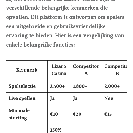
verschillende belangrijke kenmerken die
opvallen. Dit platform is ontworpen om spelers
een uitgebreide en gebruiksvriendelijke
ervaring te bieden. Hier is een vergelijking van
enkele belangrijke functies:
Lizaro
Competitor
Competitor
Kenmerk
Casino
A
B
Spelselectie
2.500+
1.800+
2.000+
Live spellen
Ja
Ja
Nee
Minimale
€10
€20
€15
storting
350%