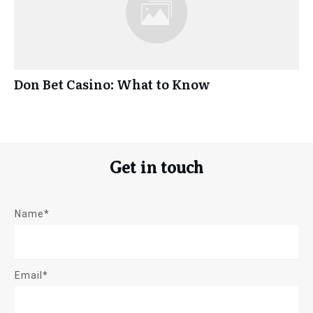
Don Bet Casino: What to Know
Get in touch
Name*
Email*