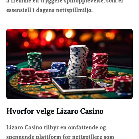
å fremme en tryggere spillopplevelse, som er
essensiell i dagens nettspillmiljø.
Hvorfor velge Lizaro Casino
Lizaro Casino tilbyr en omfattende og
spennende plattform for nettspillere som