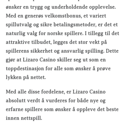
ønsker en trygg og underholdende opplevelse.
Med en generøs velkomstbonus, et variert
spillutvalg og sikre betalingsmetoder, er det et
naturlig valg for norske spillere. I tillegg til det
attraktive tilbudet, legges det stor vekt på
spillerens sikkerhet og ansvarlig spilling. Dette
gjør at Lizaro Casino skiller seg ut som en
toppdestinasjon for alle som ønsker å prøve
lykken på nettet.
Med alle disse fordelene, er Lizaro Casino
absolutt verdt å vurderes for både nye og
erfarne spillere som ønsker å oppleve det beste
innen nettspill.