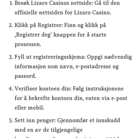
Besøk Lizaro Casinos nettside:
Gå til den
offisielle nettsiden for Lizaro Casino.
Klikk på Registrer:
Finn og klikk på
‚Registrer deg‘ knappen for å starte
prosessen.
Fyll ut registreringsskjema:
Oppgi nødvendig
informasjon som navn, e-postadresse og
passord.
Verifiser kontoen din:
Følg instruksjonene
for å bekrefte kontoen din, enten via e-post
eller mobil.
Sett inn penger:
Gjennomfør et innskudd
med en av de tilgjengelige