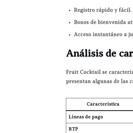
Registro rápido y fácil.
Bonos de bienvenida at
Acceso instantáneo a ju
Análisis de car
Fruit Cocktail se caracter
presentan algunas de las ca
Característica
Líneas de pago
RTP