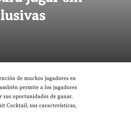
clusivas
tención de muchos jugadores en
también permite a los jugadores
 sus oportunidades de ganar.
t Cocktail, sus características,