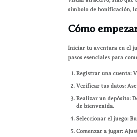
visual atractivo, sino que 
símbolo de bonificación, l
Cómo empezar 
Iniciar tu aventura en el j
pasos esenciales para com
Registrar una cuenta:
Vi
Verificar tus datos:
Aseg
Realizar un depósito:
De
de bienvenida.
Seleccionar el juego:
Bus
Comenzar a jugar:
Ajust