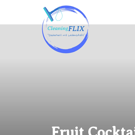
Fruit Cocktai