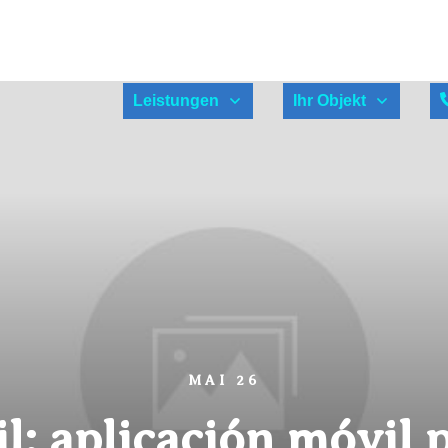
Leistungen
Ihr Objekt
MAI 26
l: aplicación móvil 