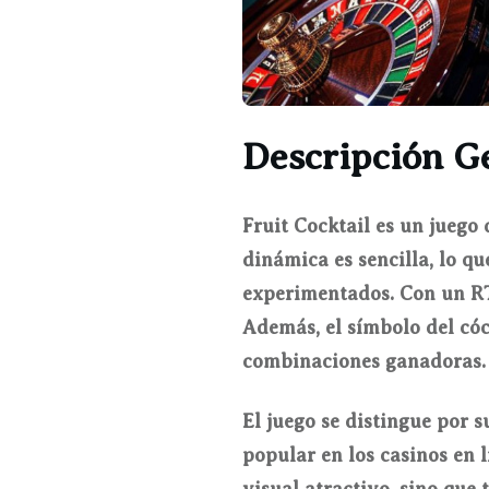
Descripción G
Fruit Cocktail es un juego 
dinámica es sencilla, lo q
experimentados. Con un RT
Además, el símbolo del cóc
combinaciones ganadoras.
El juego se distingue por s
popular en los casinos en 