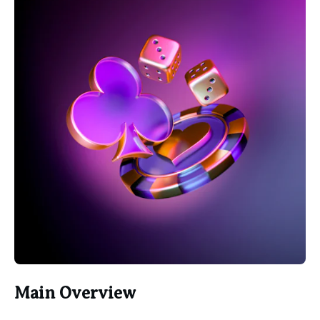
Main Overview