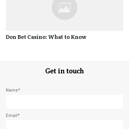
Don Bet Casino: What to Know
Get in touch
Name*
Email*