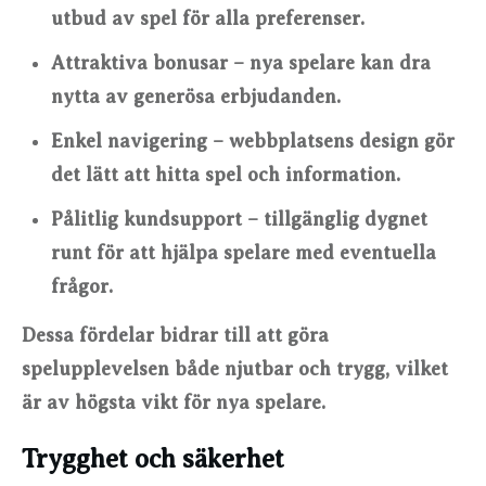
utbud av spel för alla preferenser.
Attraktiva bonusar – nya spelare kan dra
nytta av generösa erbjudanden.
Enkel navigering – webbplatsens design gör
det lätt att hitta spel och information.
Pålitlig kundsupport – tillgänglig dygnet
runt för att hjälpa spelare med eventuella
frågor.
Dessa fördelar bidrar till att göra
spelupplevelsen både njutbar och trygg, vilket
är av högsta vikt för nya spelare.
Trygghet och säkerhet