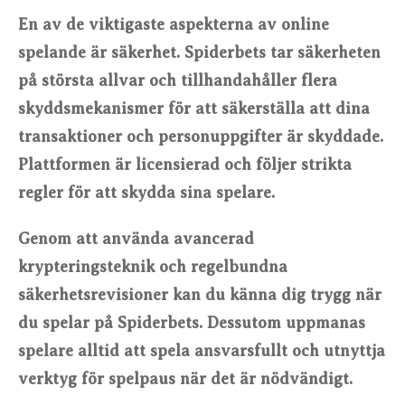
En av de viktigaste aspekterna av online
spelande är säkerhet. Spiderbets tar säkerheten
på största allvar och tillhandahåller flera
skyddsmekanismer för att säkerställa att dina
transaktioner och personuppgifter är skyddade.
Plattformen är licensierad och följer strikta
regler för att skydda sina spelare.
Genom att använda avancerad
krypteringsteknik och regelbundna
säkerhetsrevisioner kan du känna dig trygg när
du spelar på Spiderbets. Dessutom uppmanas
spelare alltid att spela ansvarsfullt och utnyttja
verktyg för spelpaus när det är nödvändigt.