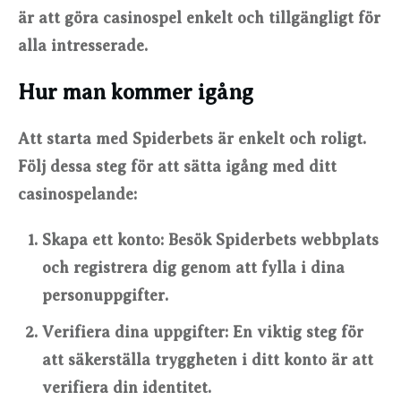
är att göra casinospel enkelt och tillgängligt för
alla intresserade.
Hur man kommer igång
Att starta med Spiderbets är enkelt och roligt.
Följ dessa steg för att sätta igång med ditt
casinospelande:
Skapa ett konto:
Besök Spiderbets webbplats
och registrera dig genom att fylla i dina
personuppgifter.
Verifiera dina uppgifter:
En viktig steg för
att säkerställa tryggheten i ditt konto är att
verifiera din identitet.