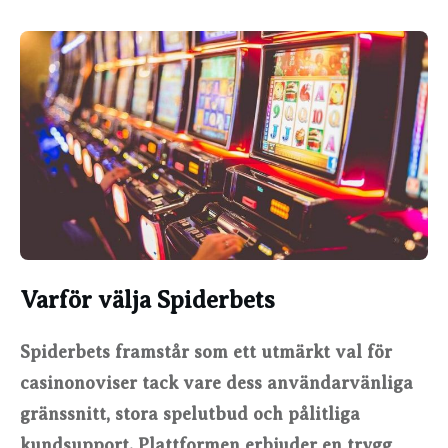
Varför välja Spiderbets
Spiderbets framstår som ett utmärkt val för
casinonoviser tack vare dess användarvänliga
gränssnitt, stora spelutbud och pålitliga
kundsupport. Plattformen erbjuder en trygg