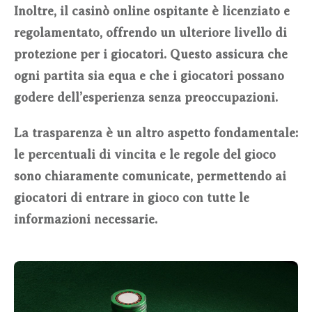
Inoltre, il casinò online ospitante è licenziato e
regolamentato, offrendo un ulteriore livello di
protezione per i giocatori. Questo assicura che
ogni partita sia equa e che i giocatori possano
godere dell’esperienza senza preoccupazioni.
La trasparenza è un altro aspetto fondamentale:
le percentuali di vincita e le regole del gioco
sono chiaramente comunicate, permettendo ai
giocatori di entrare in gioco con tutte le
informazioni necessarie.