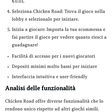
€0.01.
Seleziona Chicken Road:
Trova il gioco nella
lobby e selezionalo per iniziare.
Inizia a giocare:
Imposta la tua scommessa e
fai partire il gioco per vedere quanto riesci a
guadagnare!
Facilità di accesso per i nuovi giocatori
Depositi minimi molto bassi per iniziare
Interfaccia intuitiva e user-friendly
Analisi delle funzionalità
Chicken Road offre diverse funzionalità che lo
rendono unico rispetto ad altri giochi simili.