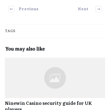
Previous
Next
TAGS
You may also like
Ninewin Casino security guide for UK
players