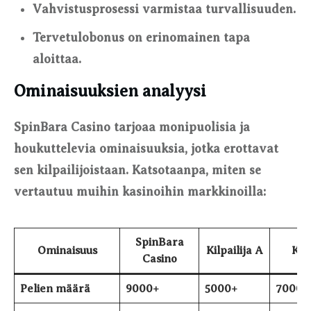
Vahvistusprosessi varmistaa turvallisuuden.
Tervetulobonus on erinomainen tapa
aloittaa.
Ominaisuuksien analyysi
SpinBara Casino tarjoaa monipuolisia ja
houkuttelevia ominaisuuksia, jotka erottavat
sen kilpailijoistaan. Katsotaanpa, miten se
vertautuu muihin kasinoihin markkinoilla:
SpinBara
Ominaisuus
Kilpailija A
Kilp
Casino
Pelien määrä
9000+
5000+
7000+