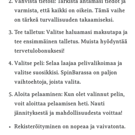
Vahvista tietosi:
Tarkista antamasi tiedot ja
varmista, että kaikki on oikein. Tämä vaihe
on tärkeä turvallisuuden takaamiseksi.
Tee talletus:
Valitse haluamasi maksutapa ja
tee ensimmäinen talletus. Muista hyödyntää
tervetulobonuksesi!
Valitse peli:
Selaa laajaa pelivalikoimaa ja
valitse suosikkisi. SpinBarassa on paljon
vaihtoehtoja, joista valita.
Aloita pelaaminen:
Kun olet valinnut pelin,
voit aloittaa pelaamisen heti. Nauti
jännityksestä ja mahdollisuudesta voittaa!
Rekisteröityminen on nopeaa ja vaivatonta.