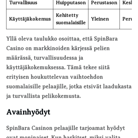
Turvallisuus
Huipputason
Perustason
Keskin
Kehitetty
Käyttäjäkokemus
Yleinen
Perust
suomalaisille
Yllä oleva taulukko osoittaa, että SpinBara
Casino on markkinoiden kärjessä pelien
määrässä, turvallisuudessa ja
käyttäjäkokemuksessa. Tämä tekee siitä
erityisen houkuttelevan vaihtoehdon
suomalaisille pelaajille, jotka etsivät laadukasta
ja turvallista pelikokemusta.
Avainhyödyt
SpinBara Casinon pelaajille tarjoamat hyödyt
ovat moninaiset. Kun harkitset, miksi valita