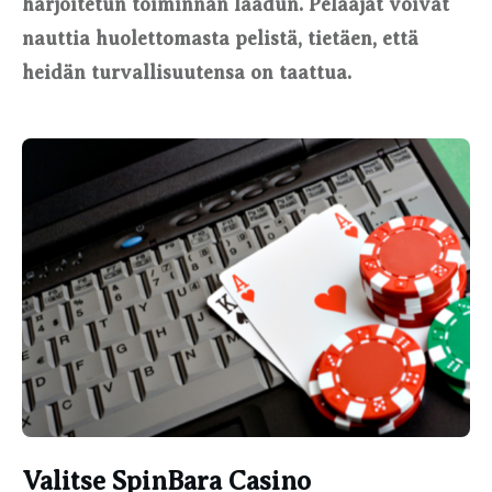
harjoitetun toiminnan laadun. Pelaajat voivat
nauttia huolettomasta pelistä, tietäen, että
heidän turvallisuutensa on taattua.
Valitse SpinBara Casino