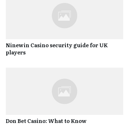
Ninewin Casino security guide for UK
players
Don Bet Casino: What to Know