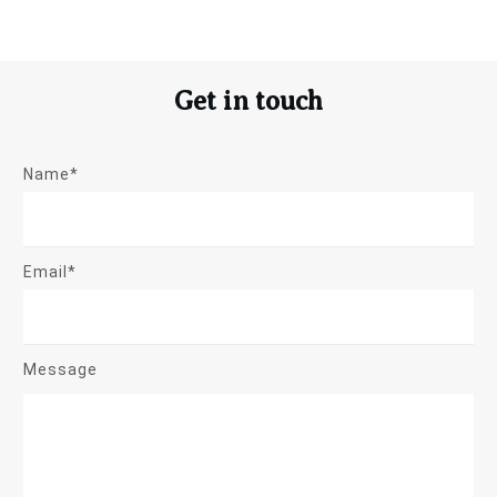
Get in touch
Name*
Email*
Message