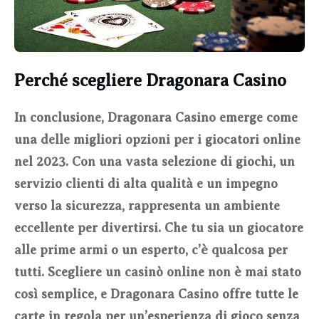
Perché scegliere Dragonara Casino
In conclusione, Dragonara Casino emerge come
una delle migliori opzioni per i giocatori online
nel 2023. Con una vasta selezione di giochi, un
servizio clienti di alta qualità e un impegno
verso la sicurezza, rappresenta un ambiente
eccellente per divertirsi. Che tu sia un giocatore
alle prime armi o un esperto, c’è qualcosa per
tutti. Scegliere un casinò online non è mai stato
così semplice, e Dragonara Casino offre tutte le
carte in regola per un’esperienza di gioco senza